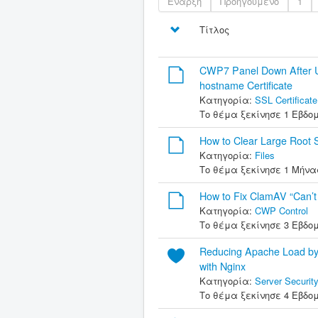
Έναρξη
Προηγούμενο
1
Τίτλος
CWP7 Panel Down After U
hostname Certificate
Κατηγορία:
SSL Certificate
Το θέμα ξεκίνησε 1 Εβδο
How to Clear Large Root
Κατηγορία:
Files
Το θέμα ξεκίνησε 1 Μήνα
How to Fix ClamAV “Can’
Κατηγορία:
CWP Control
Το θέμα ξεκίνησε 3 Εβδο
Reducing Apache Load by
with Nginx
Κατηγορία:
Server Securit
Το θέμα ξεκίνησε 4 Εβδο