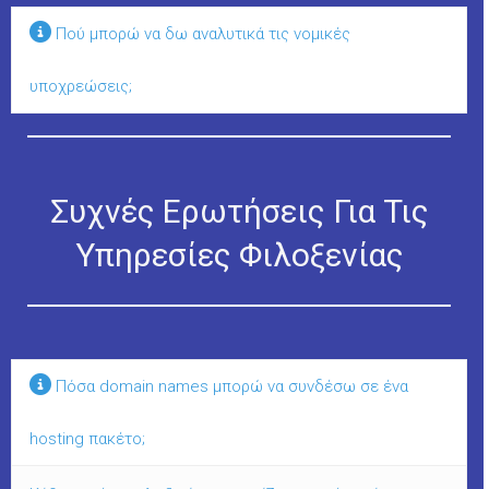
Πού μπορώ να δω αναλυτικά τις νομικές
υποχρεώσεις;
Συχνές Ερωτήσεις Για Τις
Υπηρεσίες Φιλοξενίας
Πόσα domain names μπορώ να συνδέσω σε ένα
hosting πακέτο;