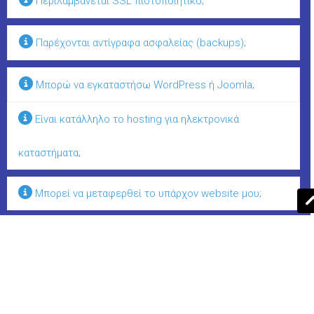
Περιλαμβάνεται SSL πιστοποιητικό;
Παρέχονται αντίγραφα ασφαλείας (backups);
Μπορώ να εγκαταστήσω WordPress ή Joomla;
Είναι κατάλληλο το hosting για ηλεκτρονικά
καταστήματα;
Μπορεί να μεταφερθεί το υπάρχον website μου;
Τι υποστήριξη παρέχεται;
Γιατί υπάρχει περιορισμός στον αριθμό των email
λογαριασμών;