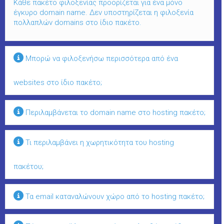
Κάθε πακέτο φιλοξενίας προορίζεται για ένα μόνο
έγκυρο domain name. Δεν υποστηρίζεται η φιλοξενία
πολλαπλών domains στο ίδιο πακέτο.
Μπορώ να φιλοξενήσω περισσότερα από ένα
websites στο ίδιο πακέτο;
Περιλαμβάνεται το domain name στο hosting πακέτο;
Τι περιλαμβάνει η χωρητικότητα του hosting
πακέτου;
Τα email καταναλώνουν χώρο από το hosting πακέτο;