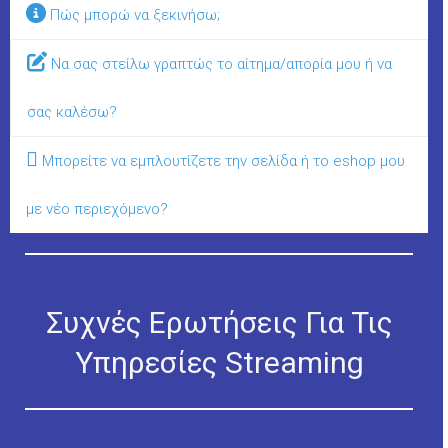
Πώς μπορώ να ξεκινήσω;
Να σας στείλω γραπτώς το αίτημα/απορία μου ή να
σας καλέσω?
Μπορείτε να εμπλουτίζετε την σελίδα ή το eshop μου
με νέο περιεχόμενο?
Συχνές Ερωτήσεις Για Τις
Υπηρεσίες Streaming