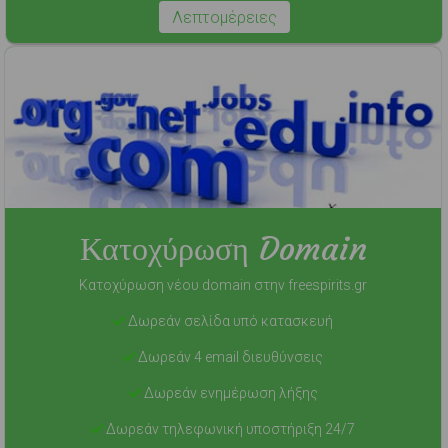
Λεπτομέρειες
Κατοχύρωση Domain
Κατοχύρωση νέου domain στην freespirits.gr
Δωρεάν σελίδα υπό κατασκευή
Δωρεάν 4 email διευθύνσεις
Δωρεάν ενημέρωση λήξης
Δωρεάν τηλεφωνική υποστήριξη 24/7