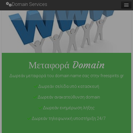
Domain Services
Μεταφορά Domain
Δωρεάν μεταφορά του domain name σας στην freespirits.gr
Δωρεάν σελίδα υπό κατασκευή
Δωρεάν ανακατεύθυνση domain
Δωρεάν ενημέρωση λήξης
Δωρεάν τηλεφωνική υποστήριξη 24/7