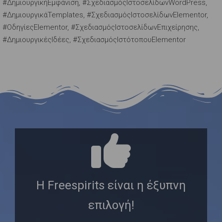
#ΔημιουργικήΕμφάνιση, #ΣχεδιασμόςΙστοσελίδωνWordPress,
#ΔημιουργικάTemplates, #ΣχεδιασμόςΙστοσελίδωνElementor,
#ΟδηγίεςElementor, #ΣχεδιασμόςΙστοσελίδωνΕπιχείρησης,
#ΔημιουργικέςΙδέες, #ΣχεδιασμόςΙστότοπουElementor
Η Freespirits είναι η έξυπνη
επιλογή!