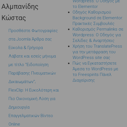
Wordpress: Ο Οδηγός με
Αλμπανίδης
το Elementor
Οδηγός Καθορισμού
Κώστας
Background σε Elementor:
Πρακτικές Συμβουλές
Καθορισμός Permalinks σε
Προσθέστε Φωτογραφίες
Wordpress: Ο Οδηγός για
στα Joomla Άρθρα σας
Σελίδες & Αναρτήσεις
Χρήση του TranslatePress
Εύκολα & Γρήγορα
για την μετάφραση του
Λάβατε και εσείς μήνυμα
WordPress site σας
Πώς να Εγκαταστήσετε
με τίτλο "Ειδοποίηση
Άμεσα το WordPress με
Παράβασης Πνευματικών
το Freespirits Πάνελ
Διαχείρισης
Δικαιωμάτων";
FlexClip: Η Ευκολότερη και
Πιο Οικονομική Λύση για
Δημιουργία
Επαγγελματικών Βίντεο
Online