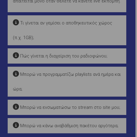
απαιτείται μόνο όταν θέλετε να κάνετε live εκπομπή.
Τι γίνεται αν γεμίσει ο αποθηκευτικός χώρος
(π.χ. 1GB);
Πώς γίνεται η διαχείριση του ραδιοφώνου;
Μπορώ να προγραμματίζω playlists ανά ημέρα και
ώρα;
Μπορώ να ενσωματώσω το stream στο site μου;
Μπορώ να κάνω αναβάθμιση πακέτου αργότερα;