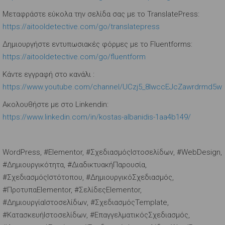
Μεταφράστε εύκολα την σελίδα σας με το TranslatePress:
https://aitooldetective.com/go/translatepress
Δημιουργήστε εντυπωσιακές φόρμες με το Fluentforms:
https://aitooldetective.com/go/fluentform
Κάντε εγγραφή στο κανάλι :
https://www.youtube.com/channel/UCzj5_8lwccEJcZawrdrmd5w
Ακολουθήστε με στο Linkendin:
https://www.linkedin.com/in/kostas-albanidis-1aa4b149/
WordPress, #Elementor, #ΣχεδιασμόςΙστοσελίδων, #WebDesign,
#Δημιουργικότητα, #ΔιαδικτυακήΠαρουσία,
#ΣχεδιασμόςΙστότοπου, #ΔημιουργικόΣχεδιασμός,
#ΠροτυπαElementor, #ΣελίδεςElementor,
#ΔημιουργίαΙστοσελίδων, #ΣχεδιασμόςTemplate,
#ΚατασκευήΙστοσελίδων, #ΕπαγγελματικόςΣχεδιασμός,