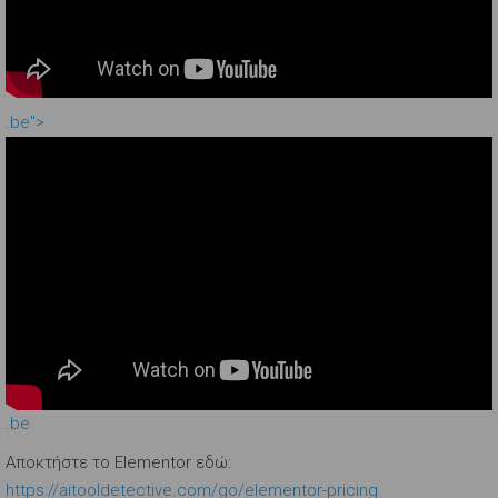
.be">
.be
Αποκτήστε το Elementor εδώ:
https://aitooldetective.com/go/elementor-pricing